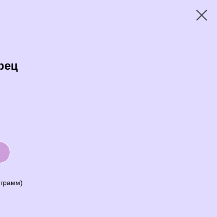
рец
 грамм)