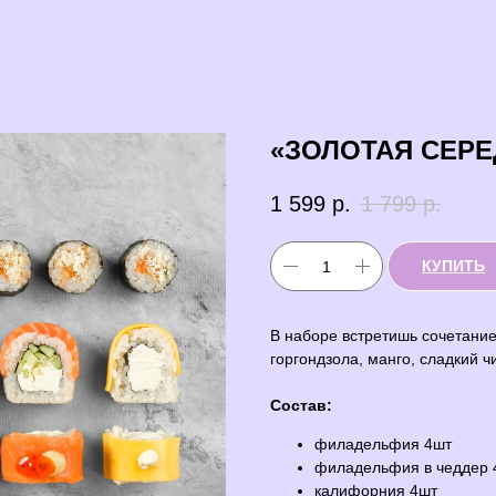
«ЗОЛОТАЯ СЕРЕ
1 599
р.
1 799
р.
КУПИТЬ
В наборе встретишь сочетани
горгондзола, манго, сладкий ч
Состав:
филадельфия 4шт
филадельфия в чеддер 
калифорния 4шт