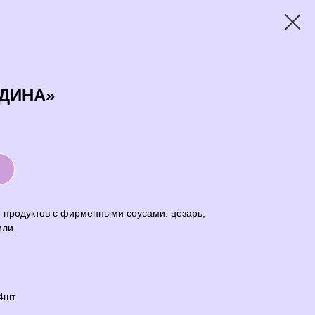
ДИНА»
е продуктов с фирменными соусами: цезарь,
или.
4шт